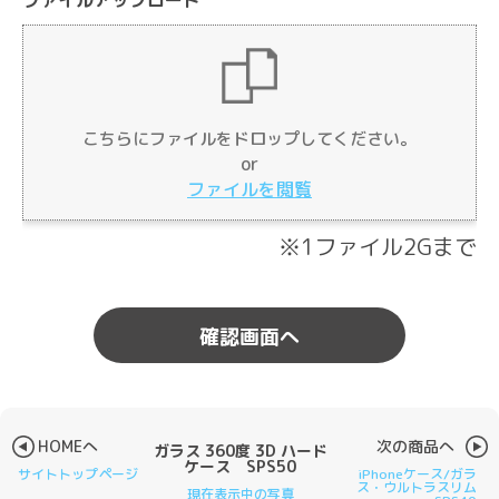
ファイルアップロード
Drag & Drop Files Here
こちらにファイルをドロップしてください。
or
or
Browse Files
ファイルを閲覧
0
of 10
※1ファイル2Gまで
HOMEへ
次の商品へ
ガラス 360度 3D ハード
ケース SPS50
サイトトップページ
iPhoneケース/ガラ
ス・ウルトラスリム
現在表示中の写真