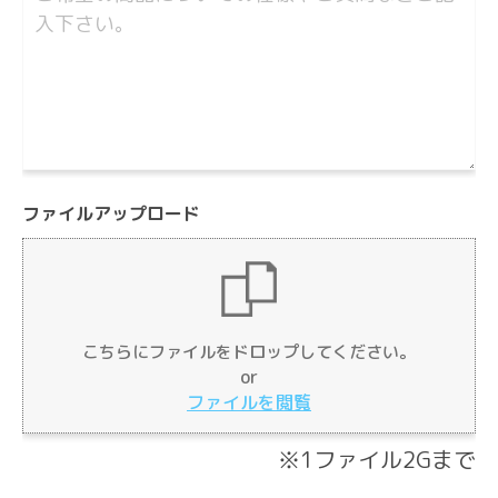
ファイルアップロード
Drag & Drop Files Here
こちらにファイルをドロップしてください。
or
or
Browse Files
ファイルを閲覧
0
of 10
※1ファイル2Gまで