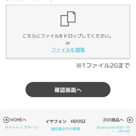
Drag & Drop Files Here
こちらにファイルをドロップしてください。
or
or
Browse Files
ファイルを閲覧
0
of 10
※1ファイル2Gまで
HOMEへ
次の商品へ
イヤフォン HDO02
サイトトップページ
Bluetoothスピーカ
現在表示中の写真
ー SPS40