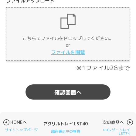
ファイルアップロード
Drag & Drop Files Here
こちらにファイルをドロップしてください。
or
or
Browse Files
ファイルを閲覧
0
of 10
※1ファイル2Gまで
HOMEへ
次の商品へ
アクリルトレイ LST40
サイトトップページ
PUレザートレイ
現在表示中の写真
LST74