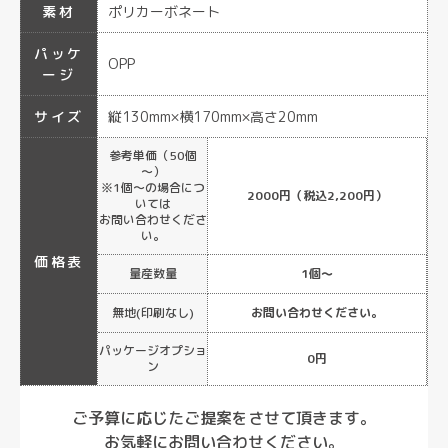
素材
ポリカーボネート
パッケ
OPP
ージ
サイズ
縦130mm×横170mm×高さ20mm
参考単価（50個
～）
※1個～の場合につ
2000円（税込2,200円）
いては
お問い合わせくださ
い。
価格表
量産数量
1個～
無地(印刷なし)
お問い合わせください。
パッケージオプショ
0円
ン
ご予算に応じたご提案をさせて頂きます。
お気軽にお問い合わせください。