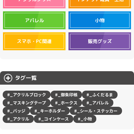
アパレル
小物
スマホ・PC関連
販売グッズ
タグ一覧
#_アクリルブロック
#_御朱印帳
#_ふくだるま
#_マスキングテープ
#_ホークス
#_アパレル
#_バッジ
#_キーホルダー
#_シール・ステッカー
#_アクリル
#_コインケース
#_小物