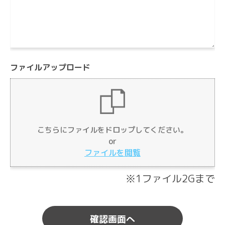
ファイルアップロード
Drag & Drop Files Here
こちらにファイルをドロップしてください。
or
or
Browse Files
ファイルを閲覧
0
of 10
※1ファイル2Gまで