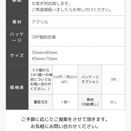
納期
お急ぎ対応致します。
ご希望御座いましたらお申し付けください。
素材
アクリル
パッケ
OPP個別包装
ージ
50mm×80mm
サイズ
45mm×70mm
５０個から
（※1個～の場
500円（税込55
パッケージ
合については
0円
オプション
0円）
お問い合わせ
価格表
ください。）
無地
量産注文
１個〜
なし
（印刷無し）
ご予算に応じたご提案をさせて頂きます。
お気軽にお問い合わせください。